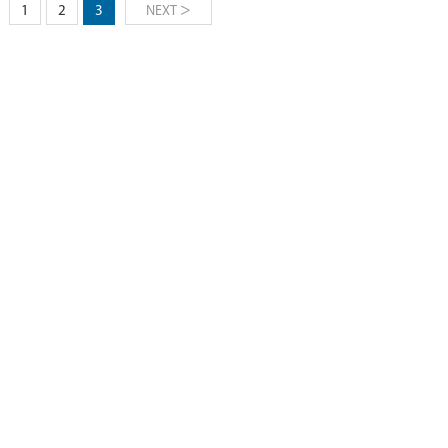
>
1
2
3
NEXT